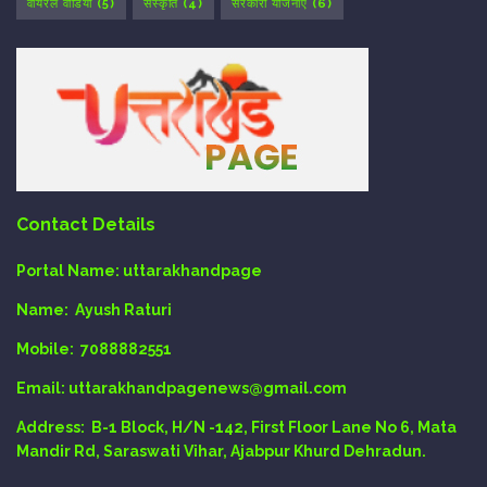
वायरल वीडियो
(5)
संस्कृति
(4)
सरकारी योजनाएँ
(6)
Contact Details
Portal Name:
uttarakhandpage
Name:
Ayush Raturi
Mobile:
7088882551
Email
: uttarakhandpagenews@gmail.com
Address:
B-1 Block, H/N -142, First Floor Lane No 6, Mata
Mandir Rd, Saraswati Vihar, Ajabpur Khurd Dehradun.