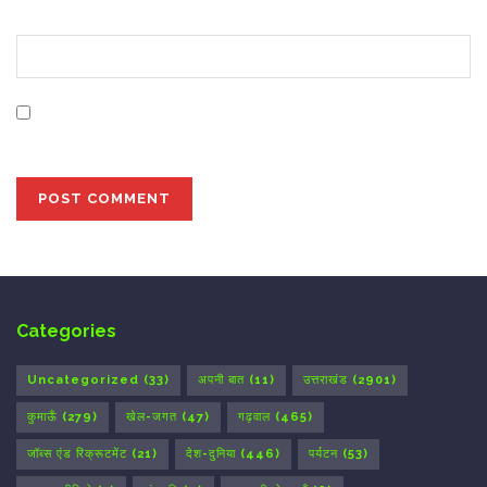
Website
Save my name, email, and website in this browser for
the next time I comment.
Categories
Uncategorized
(33)
अपनी बात
(11)
उत्तराखंड
(2901)
कुमाऊँ
(279)
खेल-जगत
(47)
गढ़वाल
(465)
जॉब्स एंड रिक्रूटमेंट
(21)
देश-दुनिया
(446)
पर्यटन
(53)