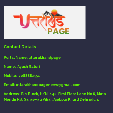
Contact Details
Portal Name:
uttarakhandpage
Name:
Ayush Raturi
Mobile:
7088882551
Email
: uttarakhandpagenews@gmail.com
Address:
B-1 Block, H/N -142, First Floor Lane No 6, Mata
Mandir Rd, Saraswati Vihar, Ajabpur Khurd Dehradun.