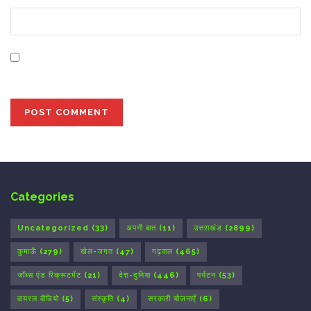
Save my name, email, and website in this browser for
the next time I comment.
Categories
Uncategorized
(33)
अपनी बात
(11)
उत्तराखंड
(2899)
कुमाऊँ
(279)
खेल-जगत
(47)
गढ़वाल
(465)
जॉब्स एंड रिक्रूटमेंट
(21)
देश-दुनिया
(446)
पर्यटन
(53)
वायरल वीडियो
(5)
संस्कृति
(4)
सरकारी योजनाएँ
(6)