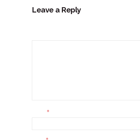
Leave a Reply
Your email address will not be published.
Requir
Comment
*
Name
*
Email