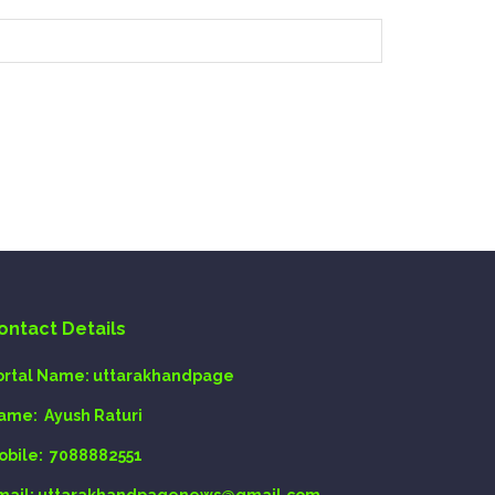
ontact Details
ortal Name:
uttarakhandpage
ame:
Ayush Raturi
obile:
7088882551
mail
: uttarakhandpagenews@gmail.com