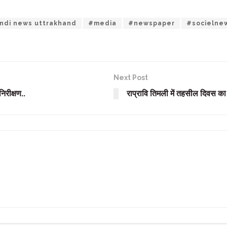
ndi news uttrakhand
#media
#newspaper
#socielne
Next Post
रीक्षण..
राप्रावि तिमली में तहसील दिवस क