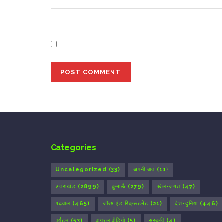
Save my name, email, and website in this bro
Categories
Uncategorized
(33)
अपनी बात
(11)
उत्तराखंड
(2899)
कुमाऊँ
(279)
खेल-जगत
(47)
गढ़वाल
(465)
जॉब्स एंड रिक्रूटमेंट
(21)
देश-दुनिया
(446)
पर्यटन
(53)
वायरल वीडियो
(5)
संस्कृति
(4)