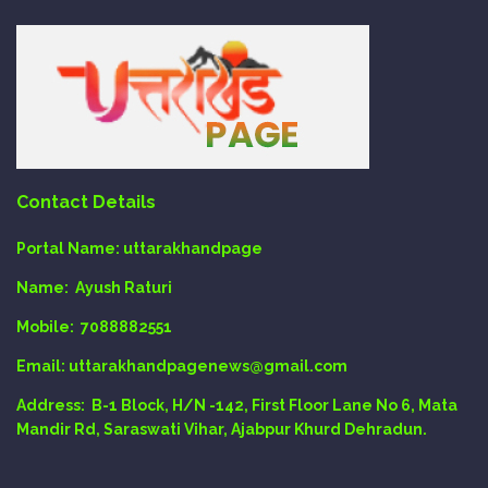
Contact Details
Portal Name:
uttarakhandpage
Name:
Ayush Raturi
Mobile:
7088882551
Email
: uttarakhandpagenews@gmail.com
Address:
B-1 Block, H/N -142, First Floor Lane No 6, Mata
Mandir Rd, Saraswati Vihar, Ajabpur Khurd Dehradun.