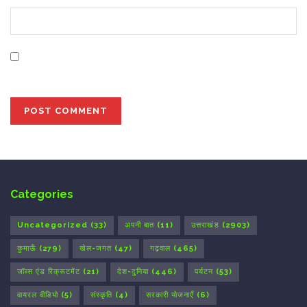
Save my name, email, and website in this browser for
the next time I comment.
Categories
Uncategorized
(33)
अपनी बात
(11)
उत्तराखंड
(2903)
कुमाऊँ
(279)
खेल-जगत
(47)
गढ़वाल
(465)
जॉब्स एंड रिक्रूटमेंट
(21)
देश-दुनिया
(446)
पर्यटन
(53)
वायरल वीडियो
(5)
संस्कृति
(4)
सरकारी योजनाएँ
(6)