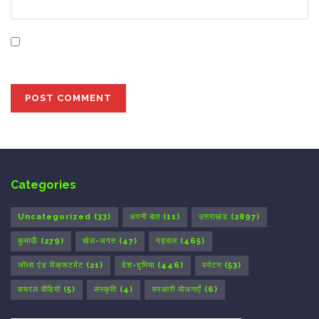
Save my name, email, and website in this browser for
the next time I comment.
Categories
Uncategorized
(33)
अपनी बात
(11)
उत्तराखंड
(2897)
कुमाऊँ
(279)
खेल-जगत
(47)
गढ़वाल
(465)
जॉब्स एंड रिक्रूटमेंट
(21)
देश-दुनिया
(446)
पर्यटन
(53)
वायरल वीडियो
(5)
संस्कृति
(4)
सरकारी योजनाएँ
(6)