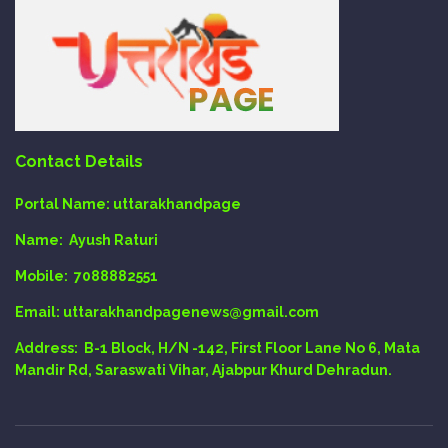
Contact Details
Portal Name:
uttarakhandpage
Name:
Ayush Raturi
Mobile:
7088882551
Email
: uttarakhandpagenews@gmail.com
Address:
B-1 Block, H/N -142, First Floor Lane No 6, Mata
Mandir Rd, Saraswati Vihar, Ajabpur Khurd Dehradun.