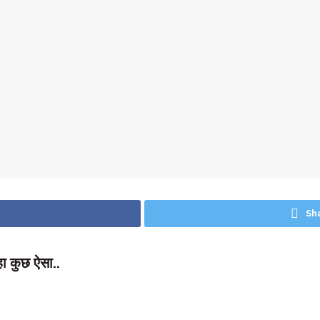
k
Sh
हा कुछ ऐसा..