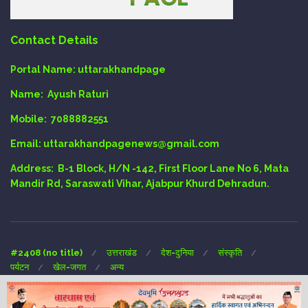
Contact Details
Portal Name:
uttarakhandpage
Name:
Ayush Raturi
Mobile:
7088882551
Email
: uttarakhandpagenews@gmail.com
Address:
B-1 Block, H/N -142, First Floor Lane No 6, Mata
Mandir Rd, Saraswati Vihar, Ajabpur Khurd Dehradun.
#2408 (no title)
उत्तराखंड
देश-दुनिया
संस्कृति
पर्यटन
खेल-जगत
अन्य
Copyright © 2024 UTTARAKHAND-PAGE