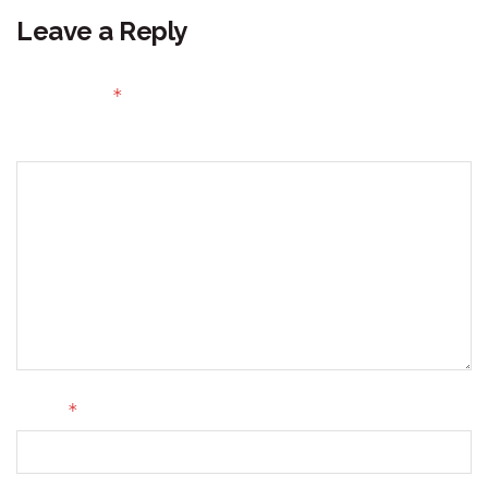
Leave a Reply
Your email address will not be published.
Required fields
*
are marked
Comment
*
Name