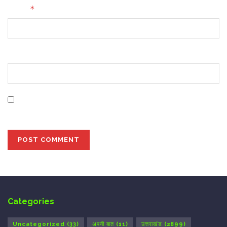
*
Email
Website
Save my name, email, and website in this browser for
the next time I comment.
Categories
Uncategorized
(33)
अपनी बात
(11)
उत्तराखंड
(2899)