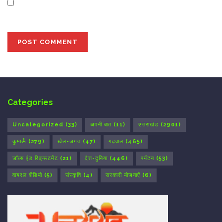
Save my name, email, and website in this browser for
the next time I comment.
Categories
Uncategorized
(33)
अपनी बात
(11)
उत्तराखंड
(2901)
कुमाऊँ
(279)
खेल-जगत
(47)
गढ़वाल
(465)
जॉब्स एंड रिक्रूटमेंट
(21)
देश-दुनिया
(446)
पर्यटन
(53)
वायरल वीडियो
(5)
संस्कृति
(4)
सरकारी योजनाएँ
(6)