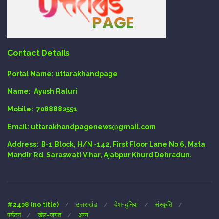
Contact Details
Portal Name:
uttarakhandpage
Name:
Ayush Raturi
Mobile:
7088882551
Email
: uttarakhandpagenews@gmail.com
Address:
B-1 Block, H/N -142, First Floor Lane No 6, Mata
Mandir Rd, Saraswati Vihar, Ajabpur Khurd Dehradun.
#2408 (no title)
उत्तराखंड
देश-दुनिया
संस्कृति
पर्यटन
खेल-जगत
अन्य