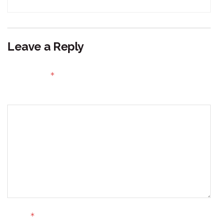
Leave a Reply
Your email address will not be published.
Required fields
*
are marked
Comment
*
Name