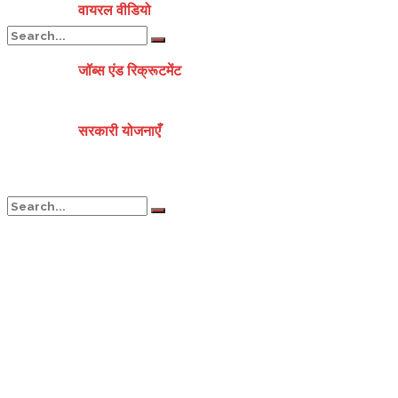
वायरल वीडियो
जॉब्स एंड रिक्रूटमेंट
No Result
सरकारी योजनाएँ
View All Result
No Result
View All Result