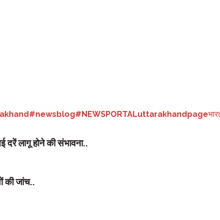
ति द्रौपदी मुर्मू बतौर मुख्य अतिथि शामिल होंगी।
रौपदी मुर्मु बतौर मुख्य अतिथि शिरकत करेंगी।
स प्रशिक्षु अधिकारियों के साथ ही दो प्रशिक्षु अधिकारी मित्र देश भूटान के भी
त्तर प्रदेश के हिस्से में 10, हिमाचल प्रदेश चार, छत्तीसगढ़ सात, ओडिशा पांच, झारख
ेलंगाना दो, पंजाब एक, मणिपुर एक, त्रिपुरा एक, नागालैंड एक, अगमुट के हिस्से में 1
rakhand
#newsblog
#NEWSPORTAL
uttarakhandpage
भार
रें लागू होने की संभावना..
ं की जांच..