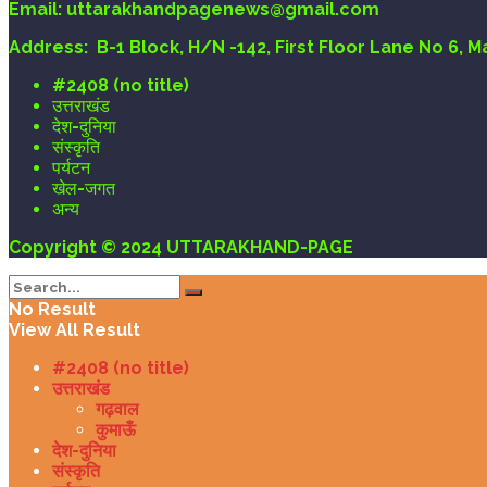
Email
: uttarakhandpagenews@gmail.com
Address:
B-1 Block, H/N -142, First Floor Lane No 6, 
#2408 (no title)
उत्तराखंड
देश-दुनिया
संस्कृति
पर्यटन
खेल-जगत
अन्य
Copyright © 2024 UTTARAKHAND-PAGE
No Result
View All Result
#2408 (no title)
उत्तराखंड
गढ़वाल
कुमाऊँ
देश-दुनिया
संस्कृति