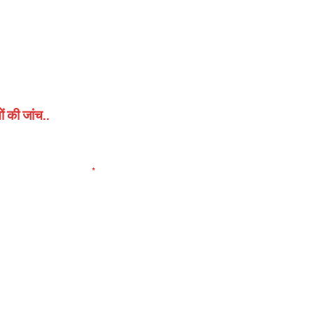
ं की जांच..
elds are marked
*