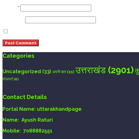
Email
*
Website
Save my name, email, and website in this browser 
Categories
उत्तराखंड
(2901)
क
Uncategorized
(33)
अपनी बात
(11)
योजनाएँ
(6)
Contact Details
Portal Name:
uttarakhandpage
Name:
Ayush Raturi
Mobile:
7088882551