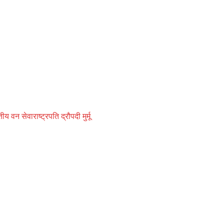
 पासआउट होंगे।
ंड चार, कर्णाटक तीन, केरल तीन, उत्तराखंड तीन, तमिलनाडु तीन, राजस्थान तीन,
0 अधिकारी आए हैं।
तीय वन सेवा
राष्ट्रपति द्रौपदी मुर्मू