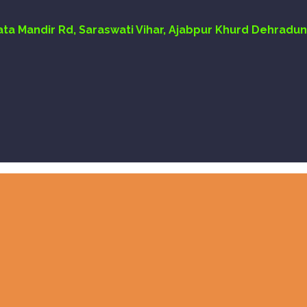
Mata Mandir Rd, Saraswati Vihar, Ajabpur Khurd Dehradun