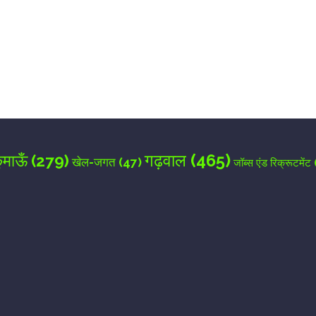
for the next time I comment.
गढ़वाल
(465)
ुमाऊँ
(279)
खेल-जगत
(47)
जॉब्स एंड रिक्रूटमेंट