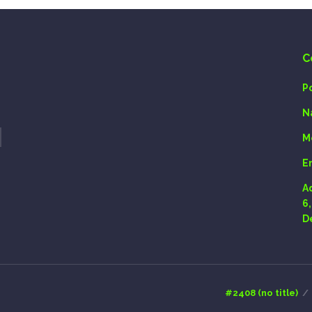
C
P
N
M
E
A
6
D
#2408 (no title)