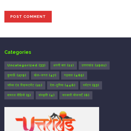
Categories
Uncategorized
(33)
अपनी बात
(11)
उत्तराखंड
(2901)
कुमाऊँ
(279)
खेल-जगत
(47)
गढ़वाल
(465)
जॉब्स एंड रिक्रूटमेंट
(21)
देश-दुनिया
(446)
पर्यटन
(53)
वायरल वीडियो
(5)
संस्कृति
(4)
सरकारी योजनाएँ
(6)