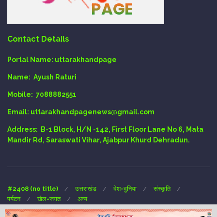
Contact Details
Portal Name:
uttarakhandpage
Name:
Ayush Raturi
Mobile:
7088882551
Email
: uttarakhandpagenews@gmail.com
Address:
B-1 Block, H/N -142, First Floor Lane No 6, Mata
Mandir Rd, Saraswati Vihar, Ajabpur Khurd Dehradun.
#2408 (no title)
उत्तराखंड
देश-दुनिया
संस्कृति
पर्यटन
खेल-जगत
अन्य