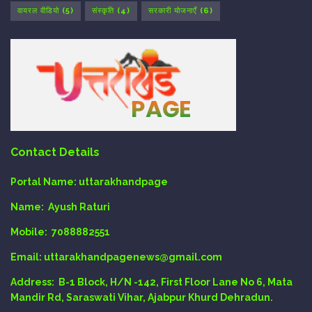
वायरल वीडियो
(5)
संस्कृति
(4)
सरकारी योजनाएँ
(6)
Contact Details
Portal Name:
uttarakhandpage
Name:
Ayush Raturi
Mobile:
7088882551
Email
: uttarakhandpagenews@gmail.com
Address:
B-1 Block, H/N -142, First Floor Lane No 6, Mata
Mandir Rd, Saraswati Vihar, Ajabpur Khurd Dehradun.