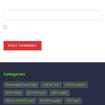
Website
Save my name, email, and website in this browser for
the next time I comment.
Categories
Uncategorized
(33)
अपनी बात
(11)
उत्तराखंड
(2901)
कुमाऊँ
(279)
खेल-जगत
(47)
गढ़वाल
(465)
जॉब्स एंड रिक्रूटमेंट
(21)
देश-दुनिया
(446)
पर्यटन
(53)