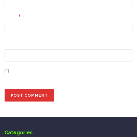
*
Email
Website
Save my name, email, and website in this browser for
the next time I comment.
Categories