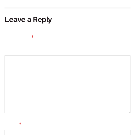
Leave a Reply
Your email address will not be published.
Required fields
*
are marked
Comment
*
Name