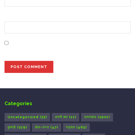
Website
Save my name, email, and website in this browser for
the next time I comment.
Categories
Uncategorized
(33)
अपनी बात
(11)
उत्तराखंड
(2901)
कुमाऊँ
(279)
खेल-जगत
(47)
गढ़वाल
(465)