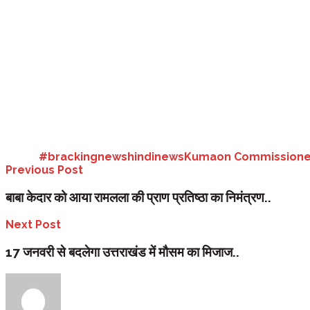
उत्तराखंड:
चंपावत से हल्द्वानी आ रहे कुमाऊं कमिश्नर दीपक रावत को चोरगलिया में 
नाम दिनेश मेलकानी है। आपको बता दे कि दिनेश चोरगलिया से सितारगंज को ड्यूटी 
का हाल जानने के लिए अस्पताल पहुंचे थे।
Tags:
#brackingnews
hindinews
Kumaon Commissione
Previous Post
बाबा केदार को आया रामलला की प्राण प्रतिष्ठा का निमंत्रण..
Next Post
17 जनवरी से बदलेगा उत्तराखंड में मौसम का मिजाज..