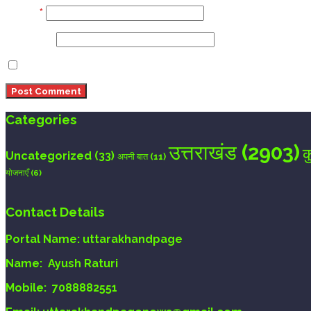
Email
*
Website
Save my name, email, and website in this browser 
Categories
उत्तराखंड
(2903)
क
Uncategorized
(33)
अपनी बात
(11)
योजनाएँ
(6)
Contact Details
Portal Name:
uttarakhandpage
Name:
Ayush Raturi
Mobile:
7088882551