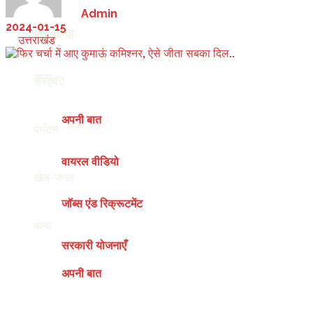
by
Admin
2024-01-15
देश-दुनिया
खेल-जगत
in
उत्तराखंड
अन्य
संस्कृति
अपनी बात
पर्यटन
वायरल वीडियो
खेल-जगत
जॉब्स एंड रिक्रूटमेंट
अन्य
सरकारी योजनाएँ
अपनी बात
Saturday, August 8, 2026