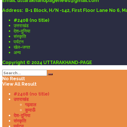
Email
: uttarakhandpagenews@gmail.com
Address:
B-1 Block, H/N -142, First Floor Lane No 6, 
#2408 (no title)
उत्तराखंड
देश-दुनिया
संस्कृति
पर्यटन
खेल-जगत
अन्य
Copyright © 2024 UTTARAKHAND-PAGE
No Result
View All Result
#2408 (no title)
उत्तराखंड
गढ़वाल
कुमाऊँ
देश-दुनिया
संस्कृति
पर्यटन