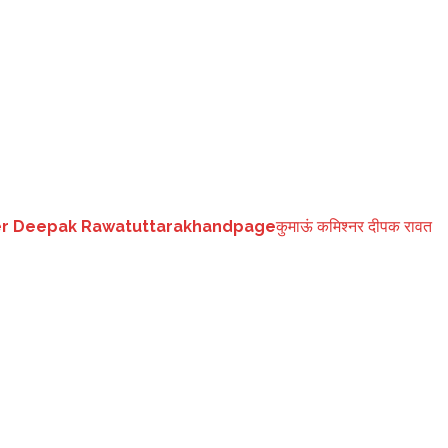
देर रात मार्ग पर एक घायल व्यक्ति पड़ा मिला। उन्होंने उसे सुशीला तिवारी अस्पताल
जा रहा था। वाहन नीलगाय से टकरा गया था, उसके इलाज में डॉक्टरों की टीम लगी है
r Deepak Rawat
uttarakhandpage
कुमाऊं कमिश्नर दीपक रावत