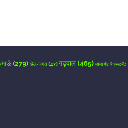
for the next time I comment.
गढ़वाल
(465)
ुमाऊँ
(279)
खेल-जगत
(47)
जॉब्स एंड रिक्रूटमेंट