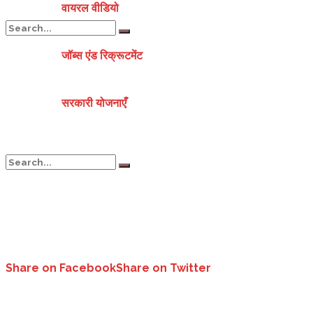
वायरल वीडियो
जॉब्स एंड रिक्रूटमेंट
No Result
सरकारी योजनाएँ
View All Result
No Result
View All Result
Share on Facebook
Share on Twitter
फिर चर्चा में आए कुमाऊं कमिश्नर, ऐसे जीता सबका दिल..