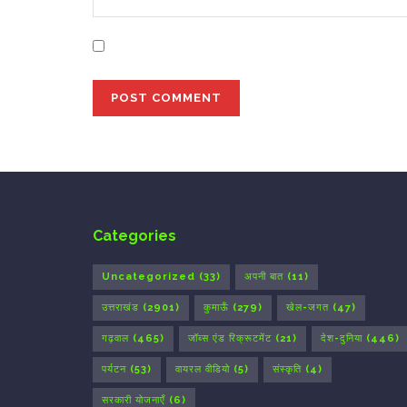
Save my name, email, and website in this bro
Categories
Uncategorized
(33)
अपनी बात
(11)
उत्तराखंड
(2901)
कुमाऊँ
(279)
खेल-जगत
(47)
गढ़वाल
(465)
जॉब्स एंड रिक्रूटमेंट
(21)
देश-दुनिया
(446)
पर्यटन
(53)
वायरल वीडियो
(5)
संस्कृति
(4)
सरकारी योजनाएँ
(6)