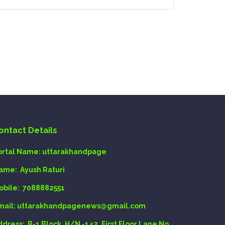
ontact Details
ortal Name:
uttarakhandpage
ame:
Ayush Raturi
obile:
7088882551
mail
: uttarakhandpagenews@gmail.com
ddress:
B-1 Block, H/N -142, First Floor Lane No