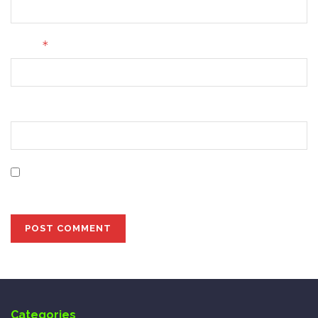
*
Email
Website
Save my name, email, and website in this browser for
the next time I comment.
Categories