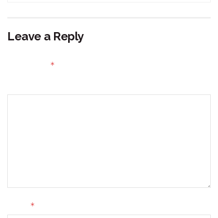
Leave a Reply
Your email address will not be published.
Required fields
*
are marked
Comment
*
Name