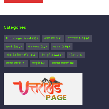
Categories
Uncategorized
(33)
अपनी बात
(11)
उत्तराखंड
(2899)
कुमाऊँ
(279)
खेल-जगत
(47)
गढ़वाल
(465)
जॉब्स एंड रिक्रूटमेंट
(21)
देश-दुनिया
(446)
पर्यटन
(53)
वायरल वीडियो
(5)
संस्कृति
(4)
सरकारी योजनाएँ
(6)