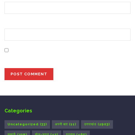
Website
Save my name, email, and website in this browser for
the next time I comment.
Categories
Uncategorized
(33)
अपनी बात
(11)
उत्तराखंड
(2903)
कुमाऊँ
(279)
खेल-जगत
(47)
गढ़वाल
(465)