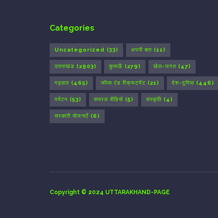
Categories
Uncategorized
(33)
अपनी बात
(11)
उत्तराखंड
(2903)
कुमाऊँ
(279)
खेल-जगत
(47)
गढ़वाल
(465)
जॉब्स एंड रिक्रूटमेंट
(21)
देश-दुनिया
(446)
पर्यटन
(53)
वायरल वीडियो
(5)
संस्कृति
(4)
सरकारी योजनाएँ
(6)
Copyright © 2024 UTTARAKHAND-PAGE