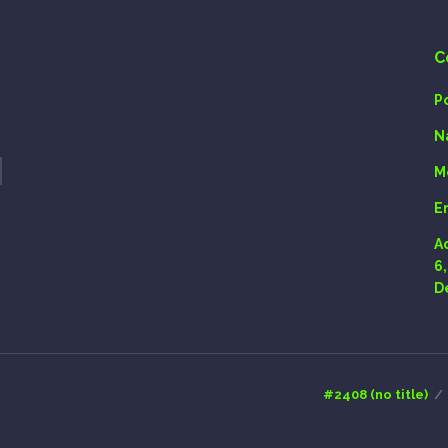
C
P
N
M
E
A
6
D
#2408 (no title)