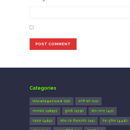
*
Email
Save my name, email, and website in this bro
Categories
Uncategorized
(33)
अपनी बात
(11)
उत्तराखंड
(2897)
कुमाऊँ
(279)
खेल-जगत
(47)
गढ़वाल
(465)
जॉब्स एंड रिक्रूटमेंट
(21)
देश-दुनिया
(446)