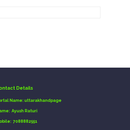
ontact Details
ortal Name:
uttarakhandpage
ame:
Ayush Raturi
obile:
7088882551