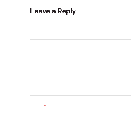
Leave a Reply
Your email address will not be published.
Requir
Comment
*
Name