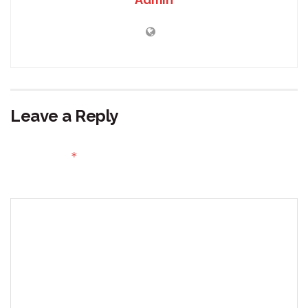
Leave a Reply
Your email address will not be published.
Required fields
*
are marked
Comment