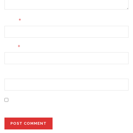
*
Name
*
Email
Website
Save my name, email, and website in this browser for
the next time I comment.