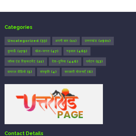
Categories
Uncategorized
(33)
अपनी बात
(11)
उत्तराखंड
(2901)
कुमाऊँ
(279)
खेल-जगत
(47)
गढ़वाल
(465)
जॉब्स एंड रिक्रूटमेंट
(21)
देश-दुनिया
(446)
पर्यटन
(53)
वायरल वीडियो
(5)
संस्कृति
(4)
सरकारी योजनाएँ
(6)
Contact Details