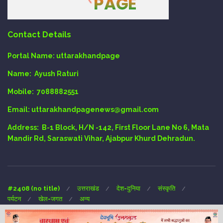
Contact Details
Portal Name:
uttarakhandpage
Name:
Ayush Raturi
Mobile:
7088882551
Email
: uttarakhandpagenews@gmail.com
Address:
B-1 Block, H/N -142, First Floor Lane No 6, Mata
Mandir Rd, Saraswati Vihar, Ajabpur Khurd Dehradun.
#2408 (no title)
उत्तराखंड
देश-दुनिया
संस्कृति
पर्यटन
खेल-जगत
अन्य
Copyright © 2024 UTTARAKHAND-PAGE