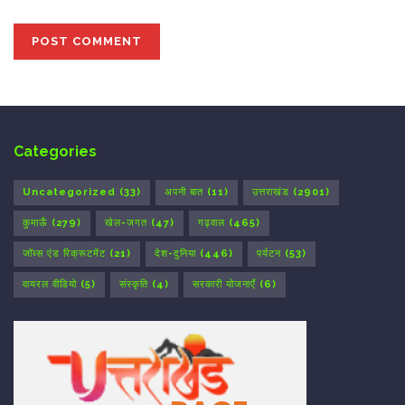
Categories
Uncategorized
(33)
अपनी बात
(11)
उत्तराखंड
(2901)
कुमाऊँ
(279)
खेल-जगत
(47)
गढ़वाल
(465)
जॉब्स एंड रिक्रूटमेंट
(21)
देश-दुनिया
(446)
पर्यटन
(53)
वायरल वीडियो
(5)
संस्कृति
(4)
सरकारी योजनाएँ
(6)