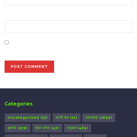
Website
Save my name, email, and website in this browser for
the next time I comment.
Categories
Uncategorized
(33)
अपनी बात
(11)
उत्तराखंड
(2899)
कुमाऊँ
(279)
खेल-जगत
(47)
गढ़वाल
(465)