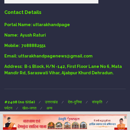
Contact Details
Portal Name:
uttarakhandpage
Name:
Ayush Raturi
Mobile:
7088882551
Email
: uttarakhandpagenews@gmail.com
Address:
B-1 Block, H/N -142, First Floor Lane No 6, Mata
Mandir Rd, Saraswati Vihar, Ajabpur Khurd Dehradun.
#2408 (no title)
उत्तराखंड
देश-दुनिया
संस्कृति
पर्यटन
खेल-जगत
अन्य
Copyright © 2024 UTTARAKHAND-PAGE