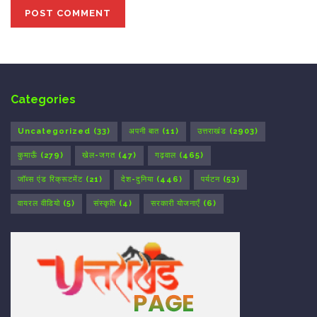
Categories
Uncategorized
(33)
अपनी बात
(11)
उत्तराखंड
(2903)
कुमाऊँ
(279)
खेल-जगत
(47)
गढ़वाल
(465)
जॉब्स एंड रिक्रूटमेंट
(21)
देश-दुनिया
(446)
पर्यटन
(53)
वायरल वीडियो
(5)
संस्कृति
(4)
सरकारी योजनाएँ
(6)