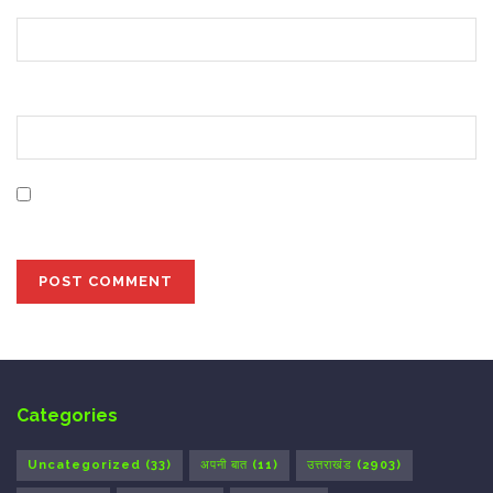
Website
Save my name, email, and website in this browser for
the next time I comment.
Categories
Uncategorized
(33)
अपनी बात
(11)
उत्तराखंड
(2903)