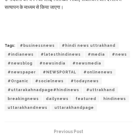
सत्यापन के माध्यम से किया जाएगा।
Tags:
#businessnews
#hindi news uttrakhand
#indianews
#latesthindinews
#media
#news
#newsblog
#newsindia
#newsmedia
#newspaper
#NEWSPORTAL
#onlinenews
#Organic
#socielnews
#todaynews
#uttarakahnadpage#hindinews
#uttrakhand
breakingnews
dailynews
featured
hindinews
uttarakhandnews
uttarakhandpage
Previous Post