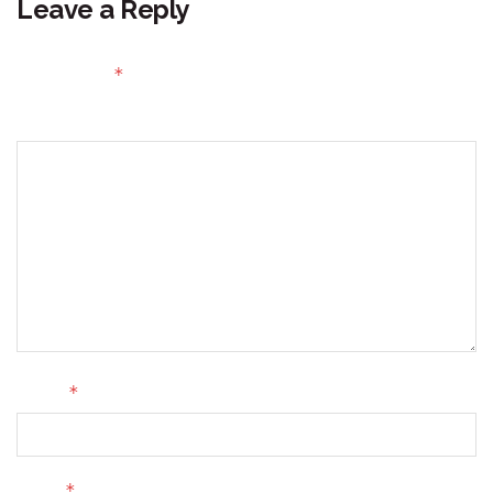
Leave a Reply
Your email address will not be published.
Required fields
*
are marked
Comment
*
Name
*
Email