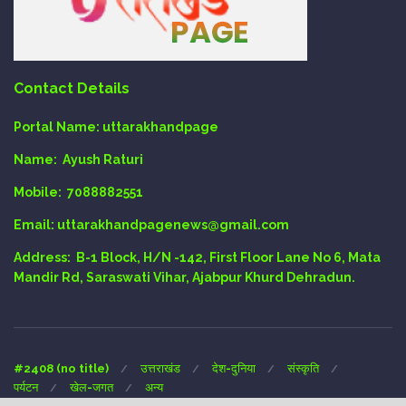
Contact Details
Portal Name:
uttarakhandpage
Name:
Ayush Raturi
Mobile:
7088882551
Email
: uttarakhandpagenews@gmail.com
Address:
B-1 Block, H/N -142, First Floor Lane No 6, Mata
Mandir Rd, Saraswati Vihar, Ajabpur Khurd Dehradun.
#2408 (no title)
उत्तराखंड
देश-दुनिया
संस्कृति
पर्यटन
खेल-जगत
अन्य