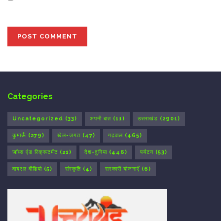
the next time I comment.
Categories
Uncategorized
(33)
अपनी बात
(11)
उत्तराखंड
(2901)
कुमाऊँ
(279)
खेल-जगत
(47)
गढ़वाल
(465)
जॉब्स एंड रिक्रूटमेंट
(21)
देश-दुनिया
(446)
पर्यटन
(53)
वायरल वीडियो
(5)
संस्कृति
(4)
सरकारी योजनाएँ
(6)