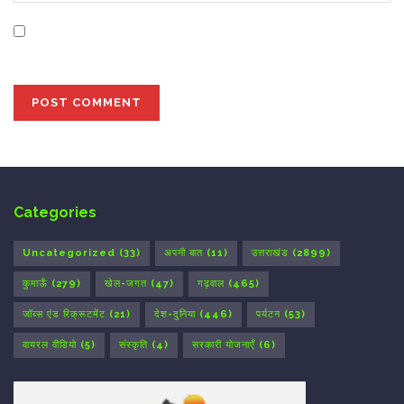
Save my name, email, and website in this browser for
the next time I comment.
Categories
Uncategorized
(33)
अपनी बात
(11)
उत्तराखंड
(2899)
कुमाऊँ
(279)
खेल-जगत
(47)
गढ़वाल
(465)
जॉब्स एंड रिक्रूटमेंट
(21)
देश-दुनिया
(446)
पर्यटन
(53)
वायरल वीडियो
(5)
संस्कृति
(4)
सरकारी योजनाएँ
(6)