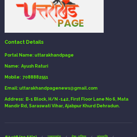
Contact Details
Portal Name:
uttarakhandpage
Name:
Ayush Raturi
Mobile:
7088882551
Email
: uttarakhandpagenews@gmail.com
Address:
B-1 Block, H/N -142, First Floor Lane No 6, Mata
Mandir Rd, Saraswati Vihar, Ajabpur Khurd Dehradun.
#2408 (no title)
उत्तराखंड
देश-दुनिया
संस्कृति