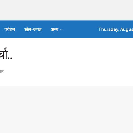
पर्यटन
खेल-जगत
अन्य
Thursday, Augus
चा..
ाल