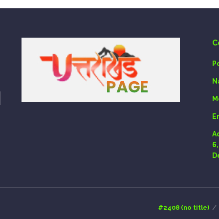
C
P
N
M
E
A
6
D
#2408 (no title)