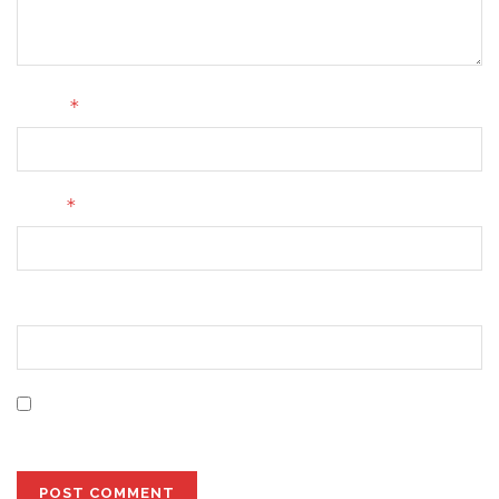
*
Name
*
Email
Website
Save my name, email, and website in this browser for
the next time I comment.