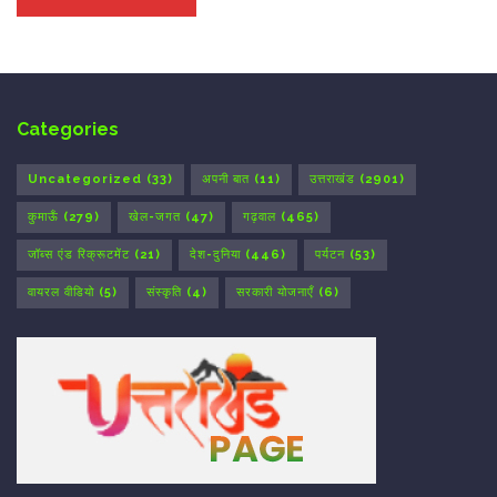
Categories
Uncategorized
(33)
अपनी बात
(11)
उत्तराखंड
(2901)
कुमाऊँ
(279)
खेल-जगत
(47)
गढ़वाल
(465)
जॉब्स एंड रिक्रूटमेंट
(21)
देश-दुनिया
(446)
पर्यटन
(53)
वायरल वीडियो
(5)
संस्कृति
(4)
सरकारी योजनाएँ
(6)