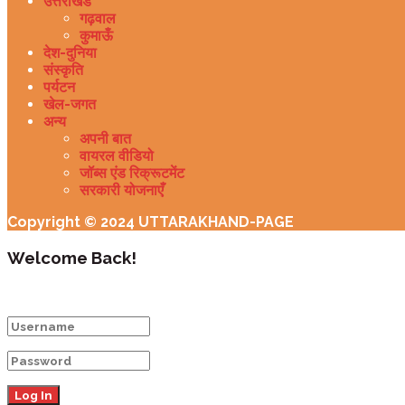
उत्तराखंड
गढ़वाल
कुमाऊँ
देश-दुनिया
संस्कृति
पर्यटन
खेल-जगत
अन्य
अपनी बात
वायरल वीडियो
जॉब्स एंड रिक्रूटमेंट
सरकारी योजनाएँ
Copyright © 2024 UTTARAKHAND-PAGE
Welcome Back!
Login to your account below