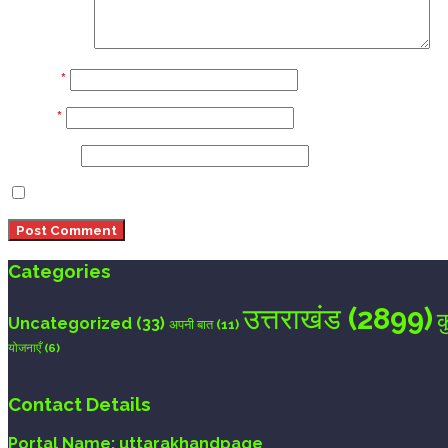
Comment
Name
*
Email
*
Website
Save my name, email, and website in this browser 
Categories
उत्तराखंड
(2899)
क
Uncategorized
(33)
अपनी बात
(11)
योजनाएँ
(6)
Contact Details
Portal Name:
uttarakhandpage