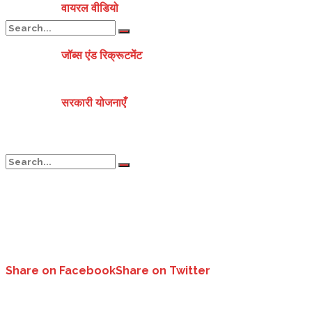
वायरल वीडियो
जॉब्स एंड रिक्रूटमेंट
No Result
सरकारी योजनाएँ
View All Result
No Result
View All Result
Share on Facebook
Share on Twitter
सैनिकों के साथ दिवाली मनाकर यहां रात्रि विश्राम करेंगे पीएम मोदी..