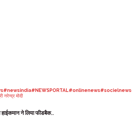
ेकर सीमांत जनपद चमोली में काफी उत्साह देखा जा रहा है। प्रशासन और पुलिस महकमा भी 
रीख की रात बद्रीनाथ में ही रहेंगे।
 में विश्राम से पुण्य लाभ मिलता है। पंडित विश्वेश्वर प्रसाद खंडूरी और दीपक नौटि
नमंत्री होंगे, जो रात्रि निवास बद्रीनाथ में करेंगे।
यबद्ध कार्यक्रम प्रशासन के पास नहीं आया है। जानकारी के अनुसार प्रधानमंत्री नर
ासनिक सूत्रों के अनुसार 22 अक्तूबर को ज्योति पर्व की पूर्व बेला पर प्रधानमंत्री 
s
#newsindia
#NEWSPORTAL
#onlinenews
#socielnews
री नरेन्द्र मोदी
जपा हाईकमान ने लिया फीडबैक..