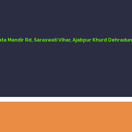
Mata Mandir Rd, Saraswati Vihar, Ajabpur Khurd Dehradun