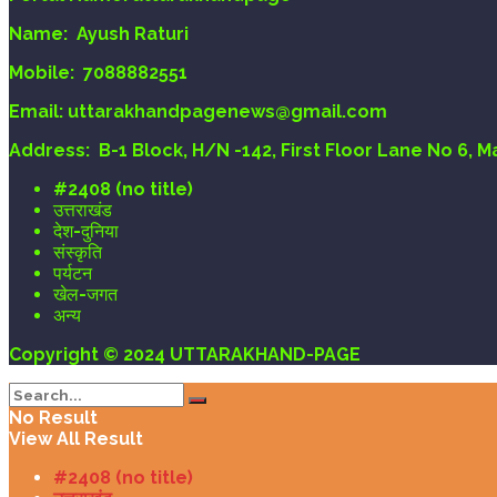
Name:
Ayush Raturi
Mobile:
7088882551
Email
: uttarakhandpagenews@gmail.com
Address:
B-1 Block, H/N -142, First Floor Lane No 6, 
#2408 (no title)
उत्तराखंड
देश-दुनिया
संस्कृति
पर्यटन
खेल-जगत
अन्य
Copyright © 2024 UTTARAKHAND-PAGE
No Result
View All Result
#2408 (no title)