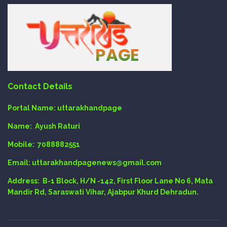
Contact Details
Portal Name:
uttarakhandpage
Name:
Ayush Raturi
Mobile:
7088882551
Email
: uttarakhandpagenews@gmail.com
Address:
B-1 Block, H/N -142, First Floor Lane No 6, Mata
Mandir Rd, Saraswati Vihar, Ajabpur Khurd Dehradun.