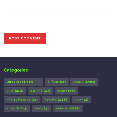
Save my name, email, and website in this browser for
the next time I comment.
Categories
Uncategorized
(33)
अपनी बात
(11)
उत्तराखंड
(2903)
कुमाऊँ
(279)
खेल-जगत
(47)
गढ़वाल
(465)
जॉब्स एंड रिक्रूटमेंट
(21)
देश-दुनिया
(446)
पर्यटन
(53)
वायरल वीडियो
(5)
संस्कृति
(4)
सरकारी योजनाएँ
(6)