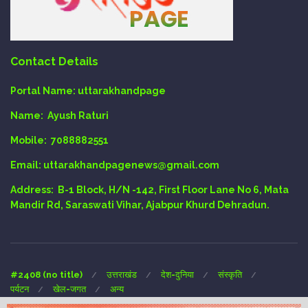
Contact Details
Portal Name:
uttarakhandpage
Name:
Ayush Raturi
Mobile:
7088882551
Email
: uttarakhandpagenews@gmail.com
Address:
B-1 Block, H/N -142, First Floor Lane No 6, Mata
Mandir Rd, Saraswati Vihar, Ajabpur Khurd Dehradun.
#2408 (no title)
उत्तराखंड
देश-दुनिया
संस्कृति
पर्यटन
खेल-जगत
अन्य