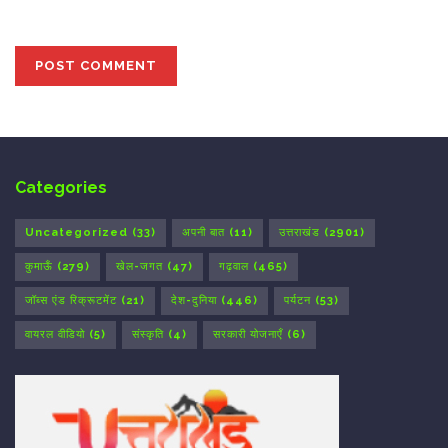
the next time I comment.
Categories
Uncategorized
(33)
अपनी बात
(11)
उत्तराखंड
(2901)
कुमाऊँ
(279)
खेल-जगत
(47)
गढ़वाल
(465)
जॉब्स एंड रिक्रूटमेंट
(21)
देश-दुनिया
(446)
पर्यटन
(53)
वायरल वीडियो
(5)
संस्कृति
(4)
सरकारी योजनाएँ
(6)