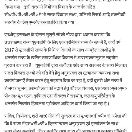
किया गया। इसी क्रम में नियोजन विभाग के अन्तर्गत गठित
सी०पी०पी०जी०जी० में भी सतत विकास लक्ष्य, पॉलिसी रिसर्च आदि तकनीकी
सहयोग के लिए एमओए हस्ताक्षरित किया गया।
एमओयू हस्ताक्षर के दौरान सुश्री सोको नोडा द्वारा अवगत कराया कि
उत्तराखण्ड राज्य यूएनडीपी के लिए एक प्रीमीयर राज्य के रूप में है, जहाँ वर्ष
2017 से यूएनडीपी राज्य के विभिन्न विभागों के साथ अम्ब्रेला एमओयू के
अन्तर्गत राज्य के त्वरित समाजार्थिक विकास में आवश्यकतानुसार सहयोग
प्रदान कर रहा है। यूएनडीपी द्वारा जहाँ एक ओर राज्य सरकार के साथ मिलकर
सतत विकास लक्ष्यों को गति देने हेतु अनुश्रवण एवं मूल्यांकन व्यवस्था तथा
कार्ययोजनाऐं तैयार करने हेतु सहयोग दिया जा रहा है, वहीं दूसरी ओर राज्य में
रोजगार सृजन, उद्यमशीलता को बढ़ाने हेतु कौशल विकास, एस०आर०एल०एम०
पी०एम०यू० गठन, कृषि एवं उद्यानीकरण में सहयोग, जलवायु परिर्वतन के
अन्तर्गत सिक्योर हिमालया प्रोजेक्ट आदि पर कार्य किया जा रहा है।
सचिव, नियोजन, श्री आर0 मीनाक्षी सुन्दरम द्वारा यू०एन०डी०पी० से अपेक्षा की
कि वें राज्य में एस०डी०जी० क्रियान्वयन अनुश्रवण एवं मूल्यांकन के साथ-
साथ जेंडर समावेशी, जेंडर बजटिंग तथा राज्य की आवश्यकता अनुसार पॉलिसी