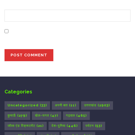
Website
Save my name, email, and website in this browser for
the next time I comment.
Categories
Uncategorized
(33)
अपनी बात
(11)
उत्तराखंड
(2903)
कुमाऊँ
(279)
खेल-जगत
(47)
गढ़वाल
(465)
जॉब्स एंड रिक्रूटमेंट
(21)
देश-दुनिया
(446)
पर्यटन
(53)