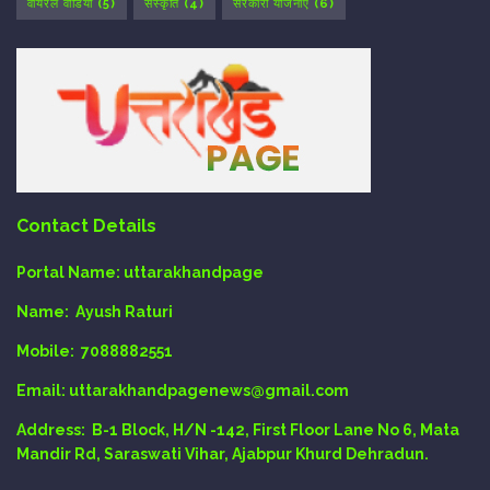
वायरल वीडियो
(5)
संस्कृति
(4)
सरकारी योजनाएँ
(6)
Contact Details
Portal Name:
uttarakhandpage
Name:
Ayush Raturi
Mobile:
7088882551
Email
: uttarakhandpagenews@gmail.com
Address:
B-1 Block, H/N -142, First Floor Lane No 6, Mata
Mandir Rd, Saraswati Vihar, Ajabpur Khurd Dehradun.