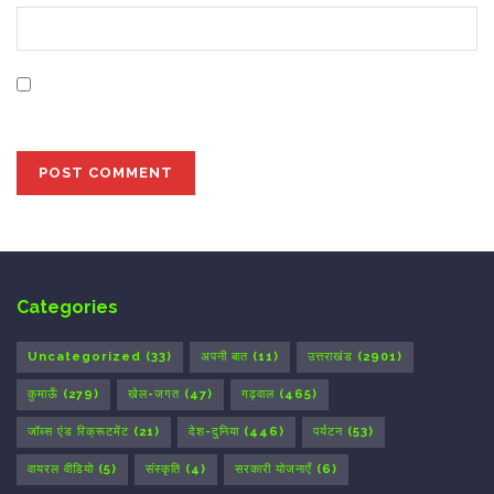
Save my name, email, and website in this browser for
the next time I comment.
Categories
Uncategorized
(33)
अपनी बात
(11)
उत्तराखंड
(2901)
कुमाऊँ
(279)
खेल-जगत
(47)
गढ़वाल
(465)
जॉब्स एंड रिक्रूटमेंट
(21)
देश-दुनिया
(446)
पर्यटन
(53)
वायरल वीडियो
(5)
संस्कृति
(4)
सरकारी योजनाएँ
(6)