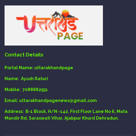
Contact Details
Portal Name:
uttarakhandpage
Name:
Ayush Raturi
Mobile:
7088882551
Email
: uttarakhandpagenews@gmail.com
Address:
B-1 Block, H/N -142, First Floor Lane No 6, Mata
Mandir Rd, Saraswati Vihar, Ajabpur Khurd Dehradun.