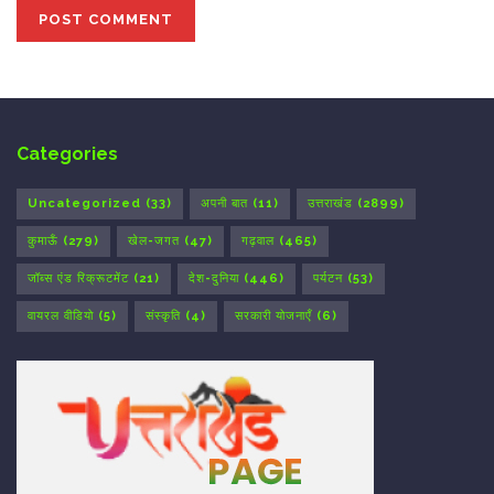
Categories
Uncategorized
(33)
अपनी बात
(11)
उत्तराखंड
(2899)
कुमाऊँ
(279)
खेल-जगत
(47)
गढ़वाल
(465)
जॉब्स एंड रिक्रूटमेंट
(21)
देश-दुनिया
(446)
पर्यटन
(53)
वायरल वीडियो
(5)
संस्कृति
(4)
सरकारी योजनाएँ
(6)