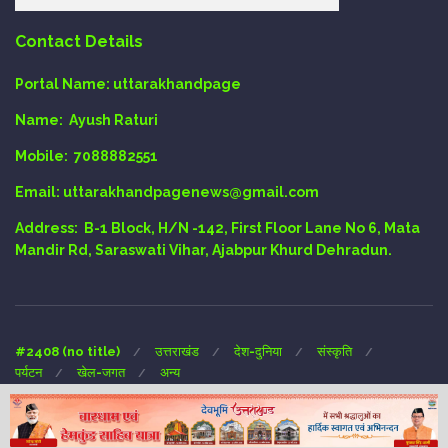
Contact Details
Portal Name:
uttarakhandpage
Name:
Ayush Raturi
Mobile:
7088882551
Email
: uttarakhandpagenews@gmail.com
Address:
B-1 Block, H/N -142, First Floor Lane No 6, Mata
Mandir Rd, Saraswati Vihar, Ajabpur Khurd Dehradun.
#2408 (no title)
उत्तराखंड
देश-दुनिया
संस्कृति
पर्यटन
खेल-जगत
अन्य
Copyright © 2024 UTTARAKHAND-PAGE