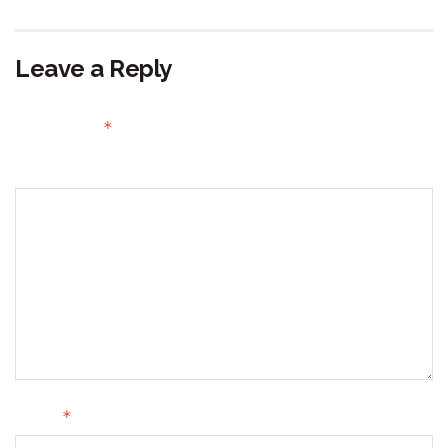
Leave a Reply
Your email address will not be published.
Required fields
*
are marked
Comment
*
Name