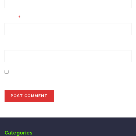
*
Email
Website
Save my name, email, and website in this browser for
the next time I comment.
Categories