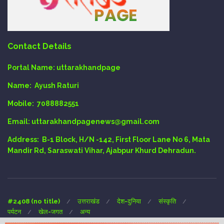
Contact Details
Portal Name:
uttarakhandpage
Name:
Ayush Raturi
Mobile:
7088882551
Email
: uttarakhandpagenews@gmail.com
Address:
B-1 Block, H/N -142, First Floor Lane No 6, Mata
Mandir Rd, Saraswati Vihar, Ajabpur Khurd Dehradun.
#2408 (no title)
उत्तराखंड
देश-दुनिया
संस्कृति
पर्यटन
खेल-जगत
अन्य