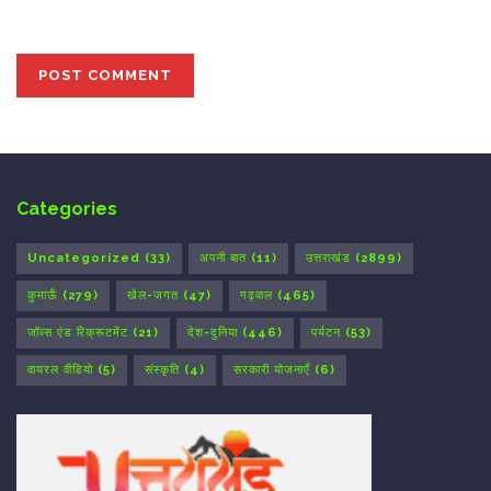
the next time I comment.
Categories
Uncategorized
(33)
अपनी बात
(11)
उत्तराखंड
(2899)
कुमाऊँ
(279)
खेल-जगत
(47)
गढ़वाल
(465)
जॉब्स एंड रिक्रूटमेंट
(21)
देश-दुनिया
(446)
पर्यटन
(53)
वायरल वीडियो
(5)
संस्कृति
(4)
सरकारी योजनाएँ
(6)