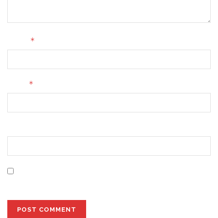
*
Name
*
Email
Website
Save my name, email, and website in this browser for
the next time I comment.