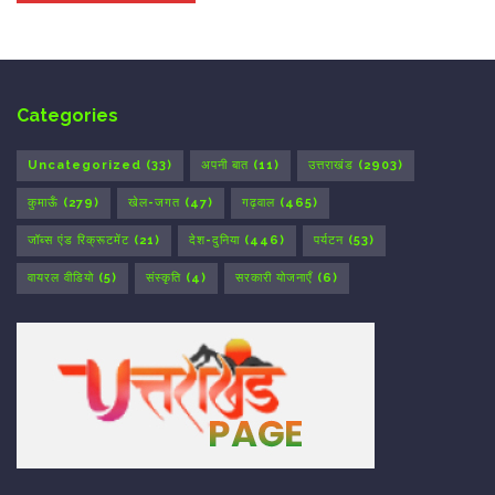
Categories
Uncategorized
(33)
अपनी बात
(11)
उत्तराखंड
(2903)
कुमाऊँ
(279)
खेल-जगत
(47)
गढ़वाल
(465)
जॉब्स एंड रिक्रूटमेंट
(21)
देश-दुनिया
(446)
पर्यटन
(53)
वायरल वीडियो
(5)
संस्कृति
(4)
सरकारी योजनाएँ
(6)