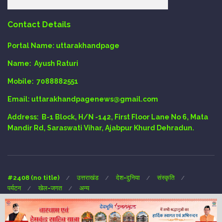
Contact Details
Portal Name:
uttarakhandpage
Name:
Ayush Raturi
Mobile:
7088882551
Email
: uttarakhandpagenews@gmail.com
Address:
B-1 Block, H/N -142, First Floor Lane No 6, Mata
Mandir Rd, Saraswati Vihar, Ajabpur Khurd Dehradun.
#2408 (no title)
उत्तराखंड
देश-दुनिया
संस्कृति
पर्यटन
खेल-जगत
अन्य
Copyright © 2024 UTTARAKHAND-PAGE