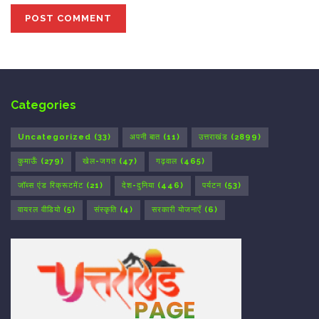
Categories
Uncategorized
(33)
अपनी बात
(11)
उत्तराखंड
(2899)
कुमाऊँ
(279)
खेल-जगत
(47)
गढ़वाल
(465)
जॉब्स एंड रिक्रूटमेंट
(21)
देश-दुनिया
(446)
पर्यटन
(53)
वायरल वीडियो
(5)
संस्कृति
(4)
सरकारी योजनाएँ
(6)