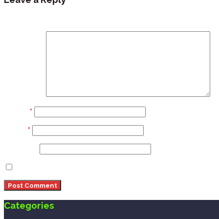
Your email address will not be published.
Required fi
Comment
Name
*
Email
*
Website
Save my name, email, and website in this browser 
Categories