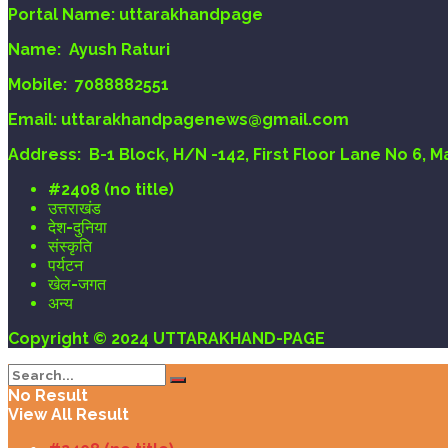
Portal Name:
uttarakhandpage
Name:
Ayush Raturi
Mobile:
7088882551
Email
: uttarakhandpagenews@gmail.com
Address:
B-1 Block, H/N -142, First Floor Lane No 6, 
#2408 (no title)
उत्तराखंड
देश-दुनिया
संस्कृति
पर्यटन
खेल-जगत
अन्य
Copyright © 2024 UTTARAKHAND-PAGE
No Result
View All Result