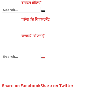
वायरल वीडियो
जॉब्स एंड रिक्रूटमेंट
No Result
सरकारी योजनाएँ
View All Result
No Result
Share on Facebook
Share on Twitter
View All Result
केदारनाथ धाम के लिए अब शुरू होगा रोपवे का सफर..