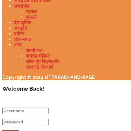
#2408 (no title)
उत्तराखंड
गढ़वाल
कुमाऊँ
देश-दुनिया
संस्कृति
पर्यटन
खेल-जगत
अन्य
अपनी बात
वायरल वीडियो
जॉब्स एंड रिक्रूटमेंट
सरकारी योजनाएँ
Copyright © 2024 UTTARAKHAND-PAGE
Welcome Back!
Login to your account below