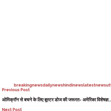
उत्तराखंड:
केदारनाथ के दर्शनों को आने वाले श्रद्धालुओं के लिए एक अच्छी खबर स
मात्र 25 मिनट में ही पूरा हो जाएगा। केदारनाथ रोपवे दुनिया के सबसे लंबे रोपवे की
आपको बता दे कि पांच नवंबर को केदारनाथ में प्रधानमंत्री नरेन्द्र मोदी ने केद
कोशिशें तेज हो गई हैं। बता दे कि केदारनाथ धाम समुद्रतल से करीब साढ़े ग्यारह
धाम में बाबा केदार के दर्शन करने आने के लिए श्रद्धालुओं को गौरीकुंड से लगभग 
रोपवे निर्माण की तैयारी शुरू हो गई हैं। सचिव पर्यटन दिलीप जावलकर का कहना हैं 
प्राधिकरण ने उक्त दोनों जगहों की डीपीआर बनाने का जिम्मा एक कंपनी को सौंप द
विश्व के सबसे लंबे रोपवे में शामिल हो जाएगा।
Tags:
breakingnews
dailynews
hindinews
latestnews
ut
Previous Post
ओमिक्रॉन से बचने के लिए बूस्टर डोज की जरूरत- अमेरिका विशेषज्ञ..
Next Post