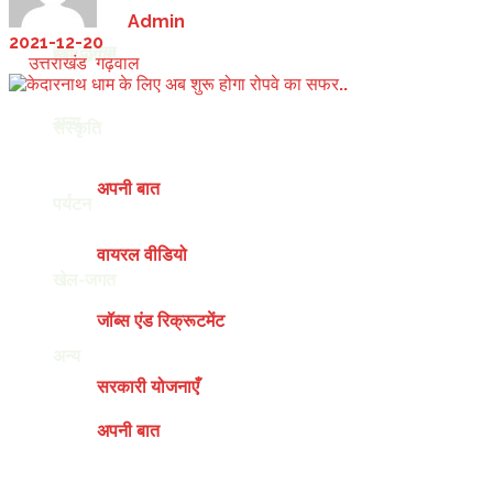
by
Admin
2021-12-20
देश-दुनिया
खेल-जगत
in
उत्तराखंड
,
गढ़वाल
अन्य
संस्कृति
अपनी बात
पर्यटन
वायरल वीडियो
खेल-जगत
जॉब्स एंड रिक्रूटमेंट
अन्य
सरकारी योजनाएँ
अपनी बात
Friday, August 7, 2026