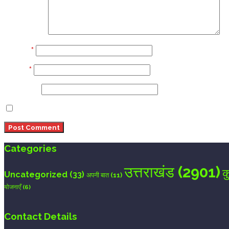
Comment
Name
*
Email
*
Website
Save my name, email, and website in this browser 
Categories
उत्तराखंड
(2901)
क
Uncategorized
(33)
अपनी बात
(11)
योजनाएँ
(6)
Contact Details