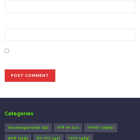
Website
Save my name, email, and website in this browser for
the next time I comment.
Categories
Uncategorized
(33)
अपनी बात
(11)
उत्तराखंड
(2905)
कुमाऊँ
(279)
खेल-जगत
(47)
गढ़वाल
(465)