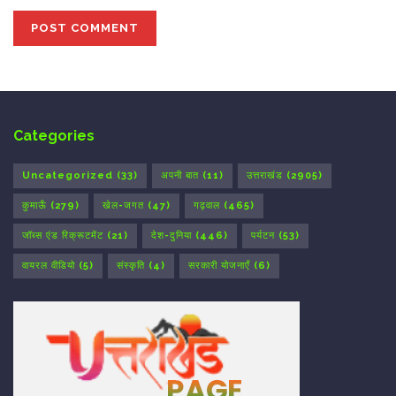
Categories
Uncategorized
(33)
अपनी बात
(11)
उत्तराखंड
(2905)
कुमाऊँ
(279)
खेल-जगत
(47)
गढ़वाल
(465)
जॉब्स एंड रिक्रूटमेंट
(21)
देश-दुनिया
(446)
पर्यटन
(53)
वायरल वीडियो
(5)
संस्कृति
(4)
सरकारी योजनाएँ
(6)