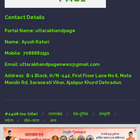
Contact Details
Portal Name:
uttarakhandpage
Name:
Ayush Raturi
Mobile:
7088882551
Email
: uttarakhandpagenews@gmail.com
Address:
B-1 Block, H/N -142, First Floor Lane No 6, Mata
Mandir Rd, Saraswati Vihar, Ajabpur Khurd Dehradun.
#2408 (no title)
उत्तराखंड
देश-दुनिया
संस्कृति
पर्यटन
खेल-जगत
अन्य
Copyright © 2024 UTTARAKHAND-PAGE