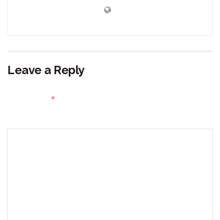
Leave a Reply
Your email address will not be published.
Required fields
*
are marked
Comment