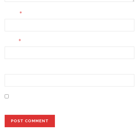
*
Name
*
Email
Website
Save my name, email, and website in this browser for
the next time I comment.