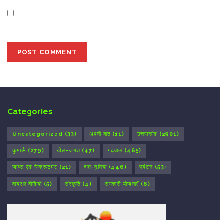
Save my name, email, and website in this browser for
the next time I comment.
Categories
Uncategorized
(33)
अपनी बात
(11)
उत्तराखंड
(2901)
कुमाऊँ
(279)
खेल-जगत
(47)
गढ़वाल
(465)
जॉब्स एंड रिक्रूटमेंट
(21)
देश-दुनिया
(446)
पर्यटन
(53)
वायरल वीडियो
(5)
संस्कृति
(4)
सरकारी योजनाएँ
(6)