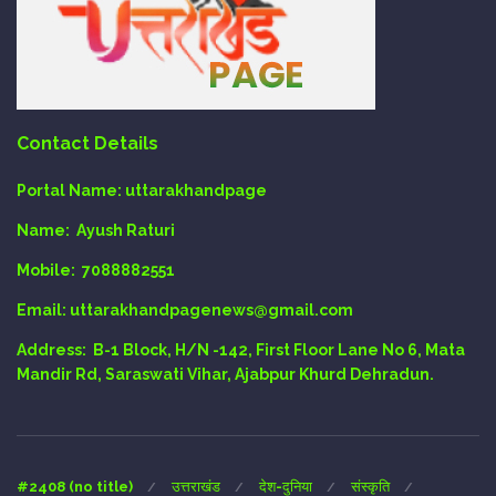
Contact Details
Portal Name:
uttarakhandpage
Name:
Ayush Raturi
Mobile:
7088882551
Email
: uttarakhandpagenews@gmail.com
Address:
B-1 Block, H/N -142, First Floor Lane No 6, Mata
Mandir Rd, Saraswati Vihar, Ajabpur Khurd Dehradun.
#2408 (no title)
उत्तराखंड
देश-दुनिया
संस्कृति