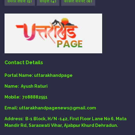
वायरल वीडियो
(5)
संस्कृति
(4)
सरकारी योजनाएँ
(6)
Contact Details
Portal Name:
uttarakhandpage
Name:
Ayush Raturi
Mobile:
7088882551
Email
: uttarakhandpagenews@gmail.com
Address:
B-1 Block, H/N -142, First Floor Lane No 6, Mata
Mandir Rd, Saraswati Vihar, Ajabpur Khurd Dehradun.