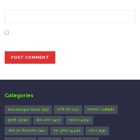
Website
Save my name, email, and website in this browser for
the next time I comment.
Categories
Uncategorized
(33)
अपनी बात
(11)
उत्तराखंड
(2898)
कुमाऊँ
(279)
खेल-जगत
(47)
गढ़वाल
(465)
जॉब्स एंड रिक्रूटमेंट
(21)
देश-दुनिया
(446)
पर्यटन
(53)