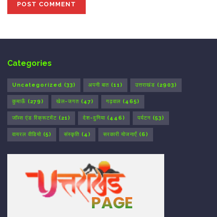
Categories
Uncategorized
(33)
अपनी बात
(11)
उत्तराखंड
(2903)
कुमाऊँ
(279)
खेल-जगत
(47)
गढ़वाल
(465)
जॉब्स एंड रिक्रूटमेंट
(21)
देश-दुनिया
(446)
पर्यटन
(53)
वायरल वीडियो
(5)
संस्कृति
(4)
सरकारी योजनाएँ
(6)