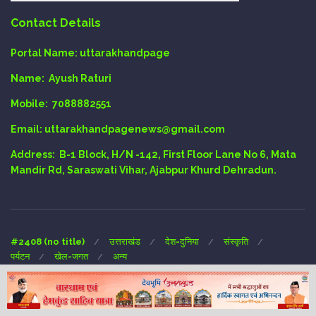
Contact Details
Portal Name:
uttarakhandpage
Name:
Ayush Raturi
Mobile:
7088882551
Email
: uttarakhandpagenews@gmail.com
Address:
B-1 Block, H/N -142, First Floor Lane No 6, Mata
Mandir Rd, Saraswati Vihar, Ajabpur Khurd Dehradun.
#2408 (no title)
उत्तराखंड
देश-दुनिया
संस्कृति
पर्यटन
खेल-जगत
अन्य
Copyright © 2024 UTTARAKHAND-PAGE